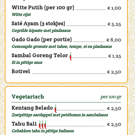
Witte Putih (per 100 gr)
€ 1,00
Witte rijst
Saté Ayam (3 stokjes)
€ 5,25
Gegrilde kipsate met pindasaus
Gado Gado (per portie)
€ 6,00
Gemengde groente met tahoe, tempe, ei en pindasaus
Sambal Goreng Telor
€ 1,25
Ei in pittige saus
Rotivel
€ 2,50
Vegetarisch
per 100 gr
Kentang Belado
€ 2,50
Zoetpittige aardappel met petébonen in sambalsaus
Tahu Bali
€ 2,50
Gebakken tahu in pittige balisaus