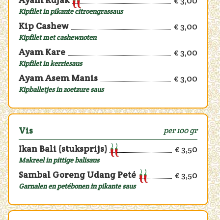
€ 3,00
Kipfilet in pikante citroengrassaus
Kip Cashew
€ 3,00
Kipfilet met cashewnoten
Ayam Kare
€ 3,00
Kipfilet in kerriesaus
Ayam Asem Manis
€ 3,00
Kipballetjes in zoetzure saus
Vis
per 100 gr
Ikan Bali (stuksprijs)
€ 3,50
Makreel in pittige balisaus
Sambal Goreng Udang Peté
€ 3,50
Garnalen en petébonen in pikante saus