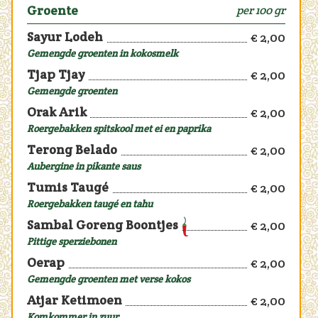
Groente
per 100 gr
Sayur Lodeh
€ 2,00
Gemengde groenten in kokosmelk
Tjap Tjay
€ 2,00
Gemengde groenten
Orak Arik
€ 2,00
Roergebakken spitskool met ei en paprika
Terong Belado
€ 2,00
Aubergine in pikante saus
Tumis Taugé
€ 2,00
Roergebakken taugé en tahu
Sambal Goreng Boontjes
€ 2,00
Pittige sperziebonen
Oerap
€ 2,00
Gemengde groenten met verse kokos
Atjar Ketimoen
€ 2,00
Komkommer in zuur