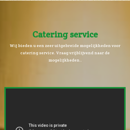
Catering service
Wij bieden u een zeer uitgebreide mogelijkheden voor
catering service. Vraag vrijblijvend naar de
mogelijkheden..