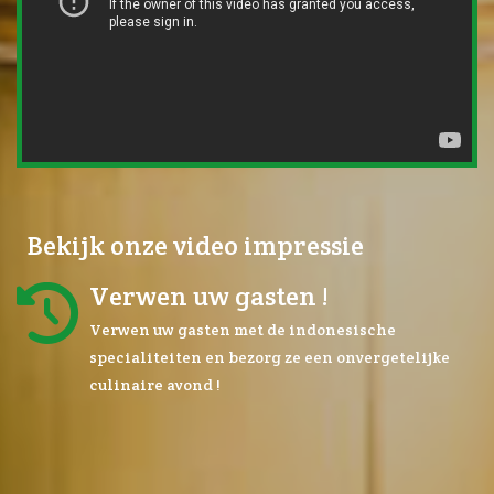
Bekijk onze video impressie
Verwen uw gasten !
Verwen uw gasten met de indonesische
specialiteiten en bezorg ze een onvergetelijke
culinaire avond !